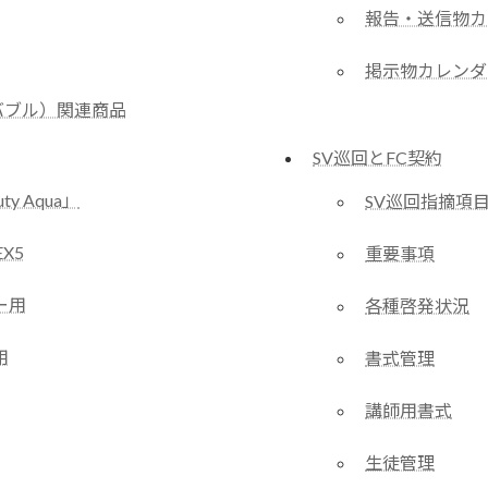
報告・送信物カ
掲示物カレンダ
バブル）関連商品
SV巡回とFC契約
uty Aqua」
SV巡回指摘項
X5
重要事項
ー用
各種啓発状況
用
書式管理
講師用書式
生徒管理