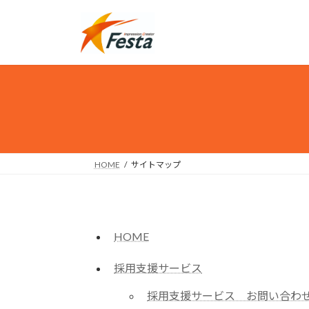
コ
ナ
ン
ビ
テ
ゲ
ン
ー
ツ
シ
へ
ョ
ス
ン
キ
に
ッ
移
プ
動
HOME
サイトマップ
HOME
採用支援サービス
採用支援サービス お問い合わ