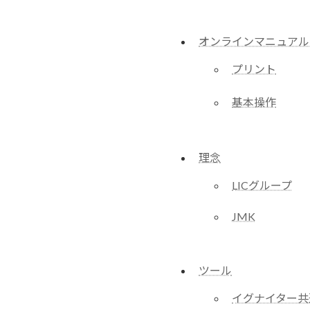
オンラインマニュアル
プリント
基本操作
理念
LICグループ
JMK
ツール
イグナイター共