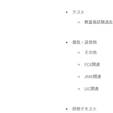
テスト
教室長試験過去
報告・送信物
その他
FCE関連
JMK関連
LIC関連
研修テキスト