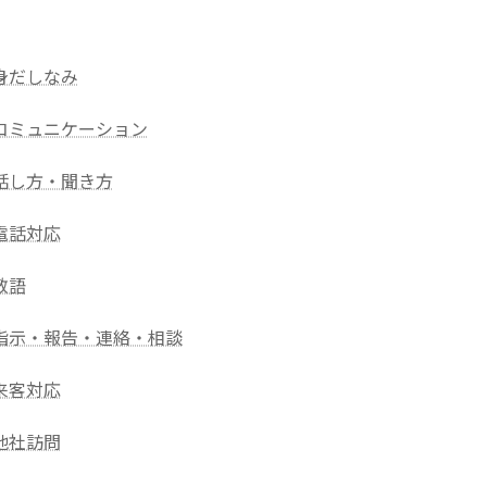
身だしなみ
コミュニケーション
話し方・聞き方
電話対応
敬語
指示・報告・連絡・相談
来客対応
他社訪問