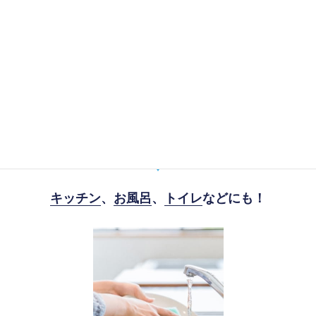
あらゆる場所で家事をラクに！
キッチン
、
お風呂
、
トイレ
などにも！