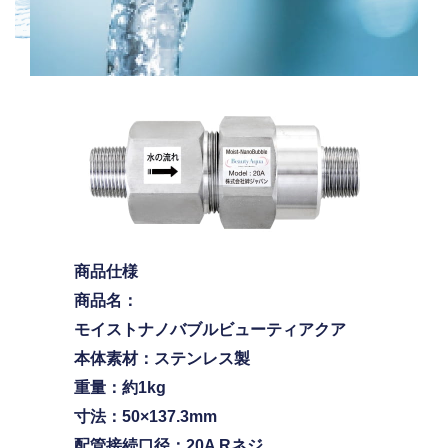
商品仕様
商品名：
モイストナノバブルビューティアクア
本体素材：ステンレス製
重量：約1kg
寸法：50×137.3mm
配管接続口径：20A Rネジ