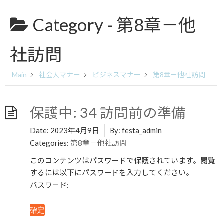
コ
ナ
ン
ビ
Category -
第8章－他
テ
ゲ
ン
ー
ツ
シ
社訪問
へ
ョ
ス
ン
キ
に
Main
社会人マナー
ビジネスマナー
第8章－他社訪問
ッ
移
プ
動
保護中: 34 訪問前の準備
Date:
2023年4月9日
By:
festa_admin
Categories:
第8章－他社訪問
このコンテンツはパスワードで保護されています。閲覧
するには以下にパスワードを入力してください。
パスワード: