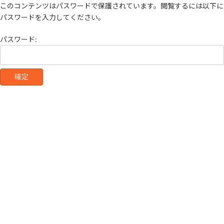
コ
ナ
このコンテンツはパスワードで保護されています。閲覧するには以下に
ン
ビ
パスワードを入力してください。
テ
ゲ
ン
ー
パスワード:
ツ
シ
へ
ョ
ス
ン
キ
に
ッ
移
プ
動