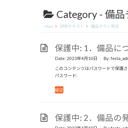
コ
ナ
ン
ビ
Category -
備品
テ
ゲ
ン
ー
Main
研修テキスト
備品チラシ発注
ツ
シ
へ
ョ
ス
ン
保護中: 1．備品に
キ
に
ッ
移
Date:
2023年4月10日
By:
festa_ad
プ
動
このコンテンツはパスワードで保護さ
パスワード:
保護中: 2．備品