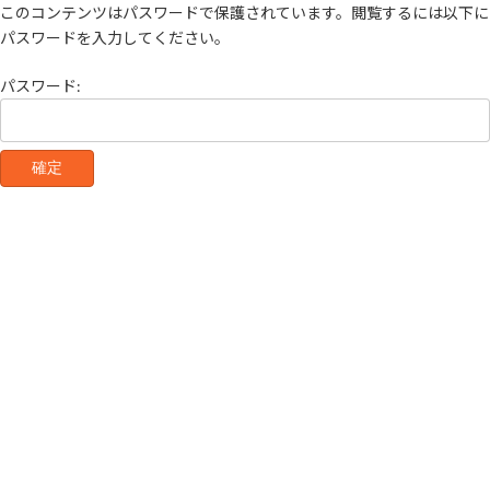
コ
ナ
このコンテンツはパスワードで保護されています。閲覧するには以下に
ン
ビ
パスワードを入力してください。
テ
ゲ
ン
ー
パスワード:
ツ
シ
へ
ョ
ス
ン
キ
に
ッ
移
プ
動