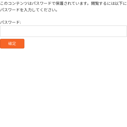
コ
ナ
このコンテンツはパスワードで保護されています。閲覧するには以下に
ン
ビ
パスワードを入力してください。
テ
ゲ
ン
ー
パスワード:
ツ
シ
へ
ョ
ス
ン
キ
に
ッ
移
プ
動