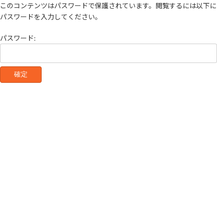
コ
ナ
このコンテンツはパスワードで保護されています。閲覧するには以下に
ン
ビ
パスワードを入力してください。
テ
ゲ
ン
ー
パスワード:
ツ
シ
へ
ョ
ス
ン
キ
に
ッ
移
プ
動