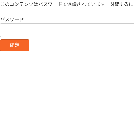
コ
ナ
このコンテンツはパスワードで保護されています。閲覧するに
ン
ビ
テ
ゲ
パスワード:
ン
ー
ツ
シ
へ
ョ
ス
ン
キ
に
ッ
移
プ
動