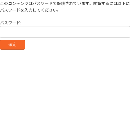
コ
ナ
このコンテンツはパスワードで保護されています。閲覧するには以下に
ン
ビ
パスワードを入力してください。
テ
ゲ
ン
ー
パスワード:
ツ
シ
へ
ョ
ス
ン
キ
に
ッ
移
プ
動